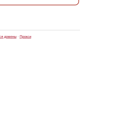
ся домены
·
Прокси