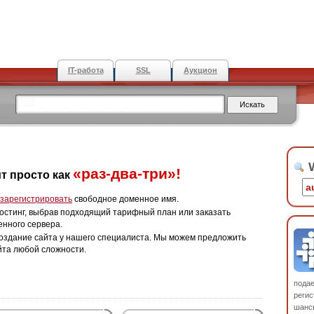
IT-работа
SSL
Аукцион
W
«раз-два-три»!
т просто как
зарегистрировать
свободное доменное имя.
остинг, выбрав подходящий тарифный план или заказать
енного сервера.
оздание сайта у нашего специалиста. Мы можем предложить
йта любой сложности.
пода
регис
шанс