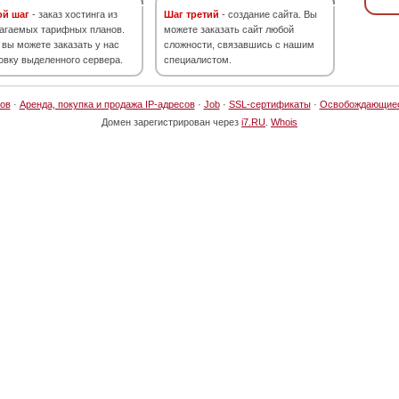
ой шаг
- заказ хостинга из
Шаг третий
- создание сайта. Вы
агаемых тарифных планов.
можете заказать сайт любой
 вы можете заказать у нас
сложности, связавшись с нашим
овку выделенного сервера.
специалистом.
ов
·
Аренда, покупка и продажа IP-адресов
·
Job
·
SSL-сертификаты
·
Освобождающие
Домен зарегистрирован через
i7.RU
.
Whois