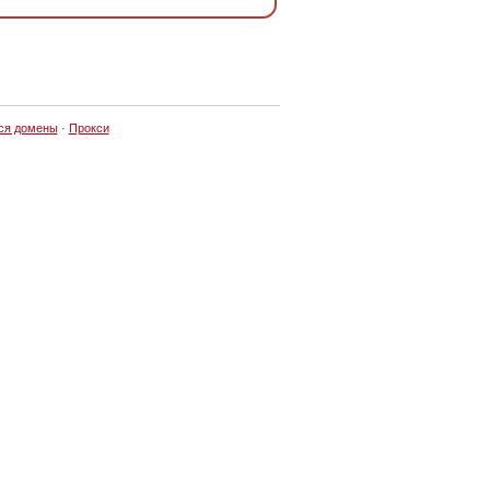
ся домены
·
Прокси