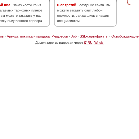
ой шаг
- заказ хостинга из
Шаг третий
- создание сайта. Вы
агаемых тарифных планов.
можете заказать сайт любой
 вы можете заказать у нас
сложности, связавшись с нашим
овку выделенного сервера.
специалистом.
ов
·
Аренда, покупка и продажа IP-адресов
·
Job
·
SSL-сертификаты
·
Освобождающие
Домен зарегистрирован через
i7.RU
.
Whois