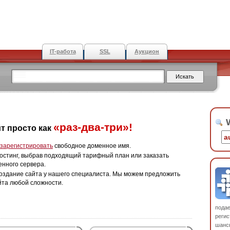
IT-работа
SSL
Аукцион
W
«раз-два-три»!
т просто как
зарегистрировать
свободное доменное имя.
остинг, выбрав подходящий тарифный план или заказать
енного сервера.
оздание сайта у нашего специалиста. Мы можем предложить
йта любой сложности.
пода
регис
шанс