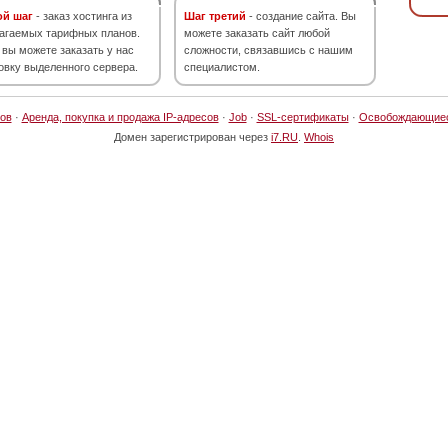
ой шаг
- заказ хостинга из
Шаг третий
- создание сайта. Вы
агаемых тарифных планов.
можете заказать сайт любой
 вы можете заказать у нас
сложности, связавшись с нашим
овку выделенного сервера.
специалистом.
ов
·
Аренда, покупка и продажа IP-адресов
·
Job
·
SSL-сертификаты
·
Освобождающие
Домен зарегистрирован через
i7.RU
.
Whois