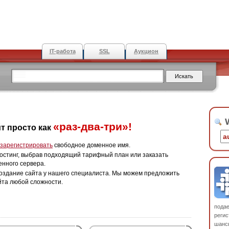
IT-работа
SSL
Аукцион
W
«раз-два-три»!
т просто как
зарегистрировать
свободное доменное имя.
остинг, выбрав подходящий тарифный план или заказать
енного сервера.
оздание сайта у нашего специалиста. Мы можем предложить
йта любой сложности.
пода
регис
шанс