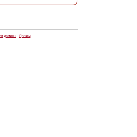
ся домены
·
Прокси